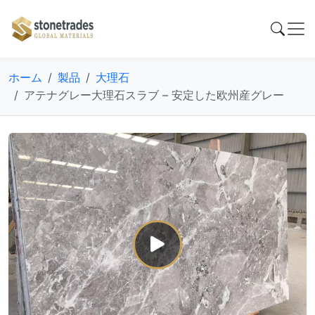
ホーム
製品
大理石
アテナグレー大理石スラブ – 安定した欧州産グレー