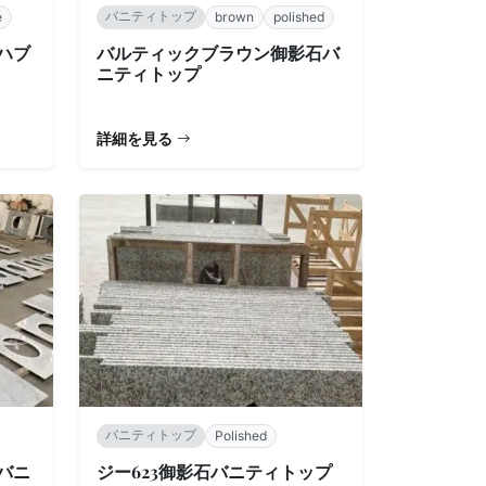
バニティトップ
e
brown
polished
ハブ
バルティックブラウン御影石バ
ニティトップ
詳細を見る
バニティトップ
Polished
バニ
ジー623御影石バニティトップ