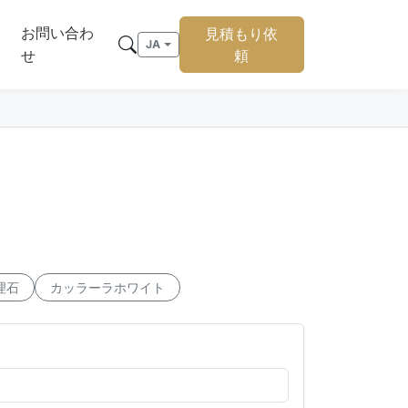
お問い合わ
見積もり依
JA
せ
頼
理石
カッラーラホワイト