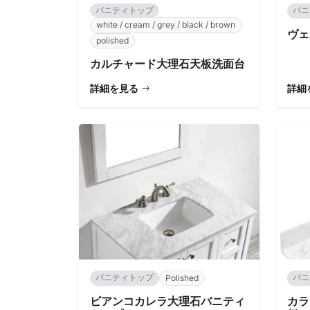
バニティトップ
バニ
white / cream / grey / black / brown
ヴェ
polished
カルチャード大理石天板洗面台
詳細を見る
詳細
バニティトップ
バニ
Polished
ビアンコカレラ大理石バニティ
カラ