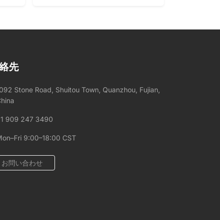
絡先
092 Stone Road, Shuitou Town, Quanzhou, Fujian,
hina
1 909 247 3490
on–Fri 9:00–18:00 CST
お問い合わせ