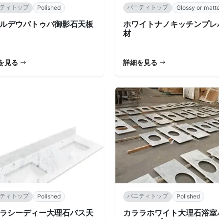
ティトップ
バニティトップ
Polished
Glossy or matt
ルデウバトゥバ御影石天板
ホワイトナノキッチンプレ
材
を見る
詳細を見る
ティトップ
バニティトップ
Polished
Polished
ラシーディー大理石バス天
カララホワイト大理石浴室