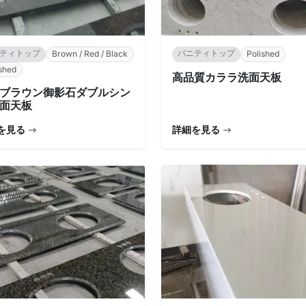
ティトップ
バニティトップ
Brown / Red / Black
Polished
shed
高品質カララ洗面天板
ブラウン御影石ダブルシン
面天板
を見る
詳細を見る