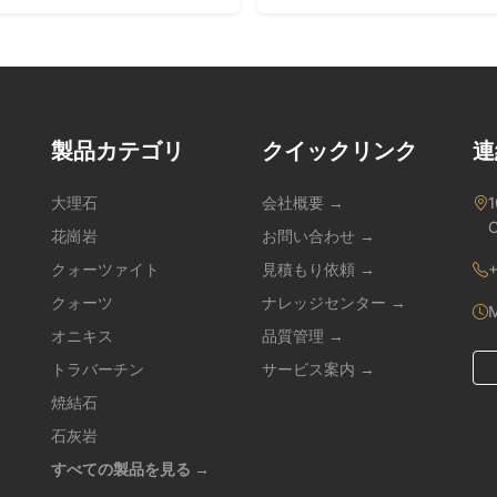
製品カテゴリ
クイックリンク
連
大理石
会社概要 →
1
C
花崗岩
お問い合わせ →
クォーツァイト
見積もり依頼 →
+
クォーツ
ナレッジセンター →
M
オニキス
品質管理 →
トラバーチン
サービス案内 →
焼結石
石灰岩
すべての製品を見る →