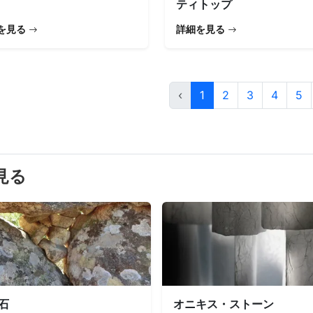
ティトップ
を見る
詳細を見る
‹
1
2
3
4
5
見る
石
オニキス・ストーン