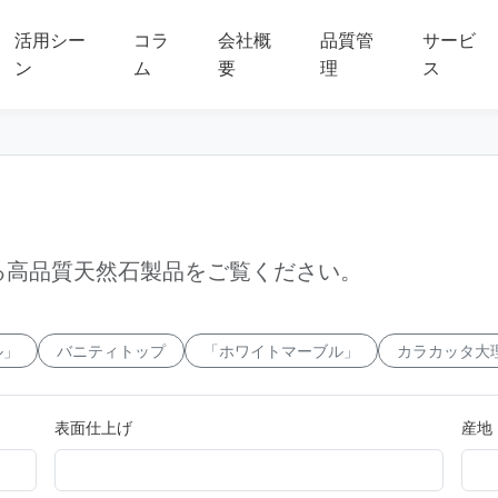
活用シー
コラ
会社概
品質管
サービ
ン
ム
要
理
ス
る高品質天然石製品をご覧ください。
ル」
バニティトップ
「ホワイトマーブル」
カラカッタ大
表面仕上げ
産地