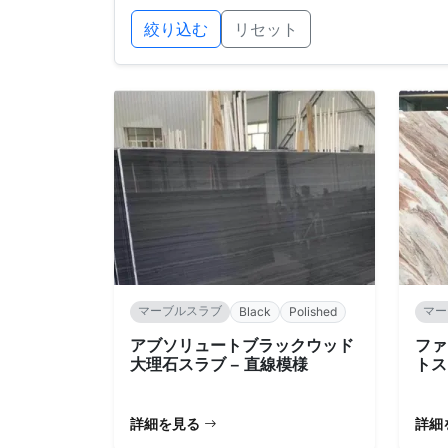
絞り込む
リセット
マーブルスラブ
マー
Black
Polished
アブソリュートブラックウッド
ファ
大理石スラブ – 直線模様
トス
詳細を見る
詳細