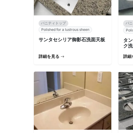
バニティトップ
バニ
Polished for a lustrous sheen
Poli
サンタセシリア御影石洗面天板
タン
ク洗
詳細を見る
詳細