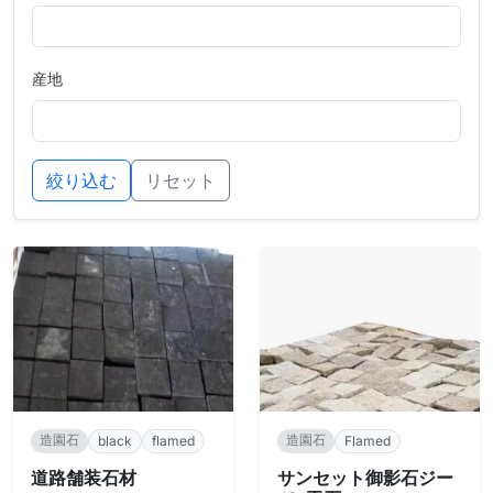
産地
絞り込む
リセット
造園石
造園石
black
flamed
Flamed
道路舗装石材
サンセット御影石ジー