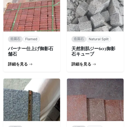
造園石
造園石
Flamed
Natural Split
バーナー仕上げ御影石
天然割肌ジー603御影
舗石
石キューブ
詳細を見る
詳細を見る