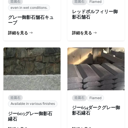
造園石
造園石
Flamed
even in wet conditions.
レッドポルフィリー御
影石舗石
グレー御影石舗石キュ
ーブ
詳細を見る
詳細を見る
造園石
造園石
Flamed
Available in various finishes
ジー654ダークグレー御
影石縁石
ジー603グレー御影石
縁石