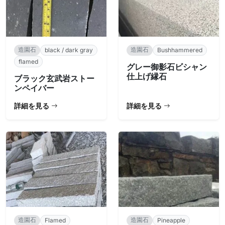
造園石
造園石
black / dark gray
Bushhammered
flamed
グレー御影石ビシャン
仕上げ縁石
ブラック玄武岩ストー
ンペイバー
詳細を見る
詳細を見る
造園石
造園石
Flamed
Pineapple