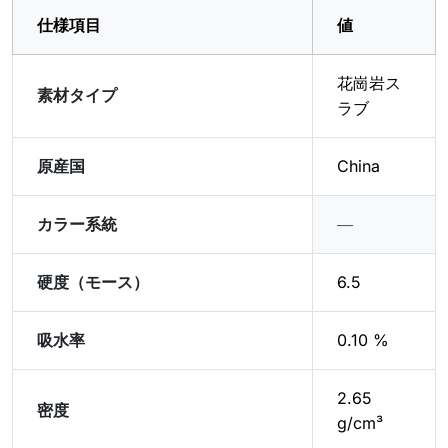
仕様項目
値
花崗岩ス
素材タイプ
ラブ
原産国
China
カラー系統
―
硬度（モース）
6.5
吸水率
0.10 %
2.65
密度
g/cm³