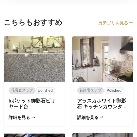
こちらもおすすめ
カテゴリを見る
花崗岩スラブ
花崗岩スラブ
polished
Polished
6ポケット御影石ビリ
アラスカホワイト御影
ヤード台
石 キッチンカウンター
用スラブ
詳細を見る
詳細を見る