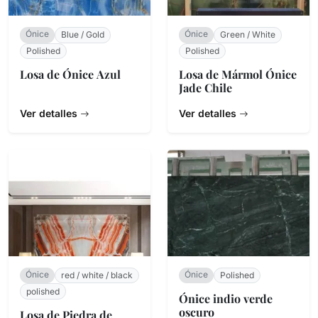
Ónice
Ónice
Blue / Gold
Green / White
Polished
Polished
Losa de Ónice Azul
Losa de Mármol Ónice
Jade Chile
Ver detalles
Ver detalles
Ónice
Ónice
red / white / black
Polished
polished
Ónice indio verde
oscuro
Losa de Piedra de