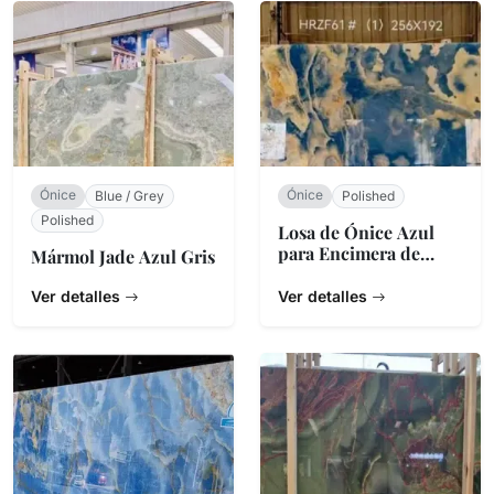
Ónice
Ónice
Blue / Grey
Polished
Polished
Losa de Ónice Azul
para Encimera de
Mármol Jade Azul Gris
Cocina
Ver detalles
Ver detalles