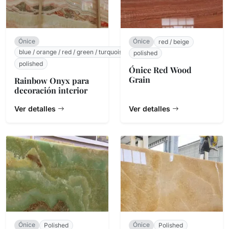
Ónice
Ónice
red / beige
blue / orange / red / green / turquoise / white / beige
polished
polished
Ónice Red Wood
Grain
Rainbow Onyx para
decoración interior
Ver detalles
Ver detalles
Ónice
Ónice
Polished
Polished