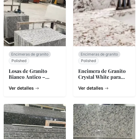
Encimeras de granito
Encimeras de granito
Polished
Polished
Losas de Granito
Encimera de Granito
Bianco Antico –
Crystal White para
Piedra Brasileña
Cocina
Blanca y Gris
Ver detalles
Ver detalles