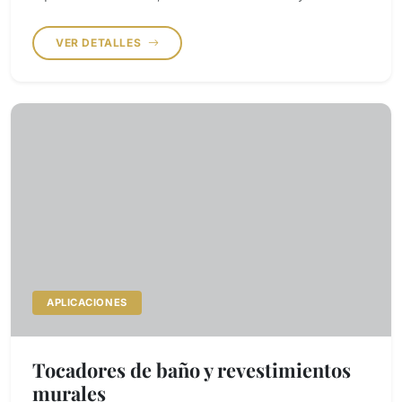
mantenimiento sin comprometer el lenguaje de diseño.
Recomendamos cuarzo, granito y piedra sinterizada para
VER DETALLES
zonas de uso intensivo según presupuesto y fabricación.
APLICACIONES
Tocadores de baño y revestimientos
murales