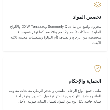
تخصص المواد
مخزون واسع من Summerly Quartz وDXW Terrazzo والألواح
الملبدة بسماكات 9 مم و12 مم و20 مم. كما نوفر فسيفساء
متخصصة من الزجاج والصدف (أم اللؤلؤ) وتشطيبات معدنية ثلاثية
الأبعاد.
الحماية والإحكام
تتلقى جميع أنواع الرخام الطبيعي والحجر الرملي معالجات مقاومة
للماء ومضادة للتلوث بدرجة احترافية قبل التصدير. ونوفر أدلة
صيانة خاصة بكل نوع من المواد لضمان المتانة طويلة الأجل.