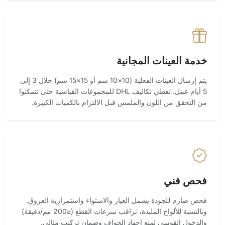
خدمة العينات المجانية
يتم إرسال العينات الفعلية (10×10 سم أو 15×15 سم) خلال 3 إلى
5 أيام عمل. نغطي تكاليف DHL للمجموعات القياسية حتى تتمكنوا
من التحقق من اللون والملمس قبل الالتزام بالكميات الكبيرة.
فحص فني
فحص صارم للجودة يشمل العيار والاستواء واستمرارية العروق.
وبالنسبة للألواح الملبدة، نراقب سرعات القطع (≤200 مم/دقيقة)
والدخول القوسي لمنع إجهاد الحواف وضمان تركيب مثالي.