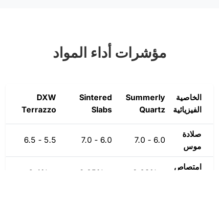
مؤشرات أداء المواد
الخاصية
Summerly
Sintered
DXW
ر
الفيزيائية
Quartz
Slabs
Terrazzo
ط
صلادة
5.5 - 6.5
6.0 - 7.0
6.0 - 7.0
موس
5
امتصاص
< 0.4%
< 0.05%
< 0.03%
الماء
%
م
مقاومة
A1 (Non-
A1 (Non-
B1 Rated
ط
الحريق
combustible)
combustible)