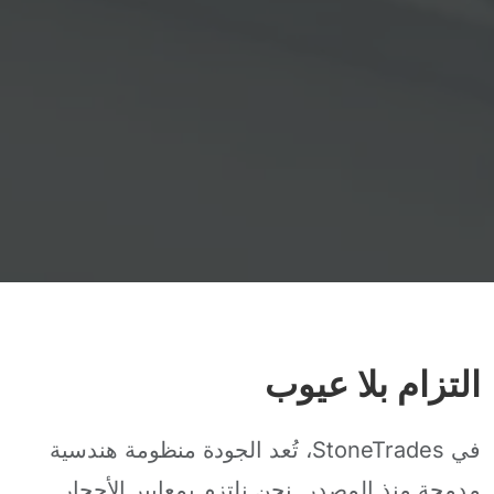
التزام بلا عيوب
في StoneTrades، تُعد الجودة منظومة هندسية
مدمجة منذ المصدر. نحن نلتزم بمعايير الأحجار