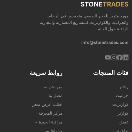
STONE
TRADES
مورد متميز للحجر الطبيعي متخصص في الرخام
والجرانيت والكوارتزيت للمشاريع المعمارية والتجارية
الراقية حول العالم.
info@stonetrades.com
فئات المنتجات
روابط سريعة
رخام
من نحن →
جرانيت
اتصل بنا →
كوارتزيت
اطلب عرض سعر →
كوارتز
مركز المعرفة →
عقيق
مراقبة الجودة →
تراڤرتين
خدماتنا →