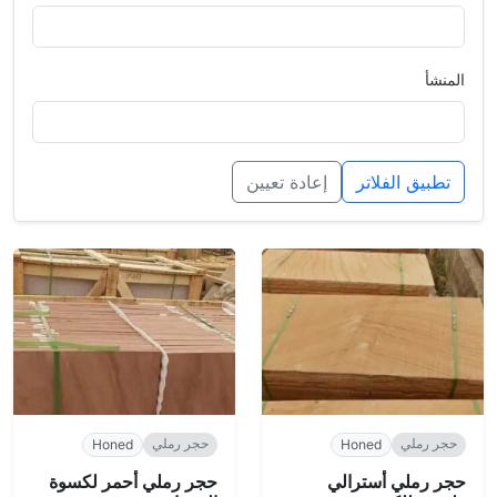
المنشأ
تطبيق الفلاتر
إعادة تعيين
حجر رملي
حجر رملي
Honed
Honed
حجر رملي أسترالي
حجر رملي أحمر لكسوة