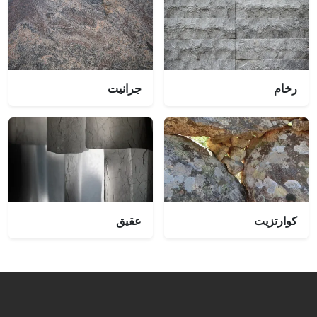
رخام
جرانيت
كوارتزيت
عقيق