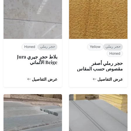
حجر رملي
حجر رملي
Honed
Yellow
Honed
بلاط حجر جيري Jura
Beige الألماني
حجر رملي أصفر
مقصوص حسب المقاس
عرض التفاصيل
عرض التفاصيل