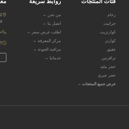
فئات المنتجات
روابط سريعة
معل
رخام
من نحن →
na
جرانيت
اتصل بنا →
كوارتزيت
اطلب عرض سعر →
1 909 247 3490
كوارتز
مركز المعرفة →
ST
عقيق
مراقبة الجودة →
تراڤرتين
خدماتنا →
حجر ملبد
حجر جيري
عرض جميع المنتجات →