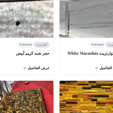
زيت
كوارتزيت
Polished
Polished
يت White Macaubas
حجر شبه كريم أبيض
لتفاصيل
عرض التفاصيل