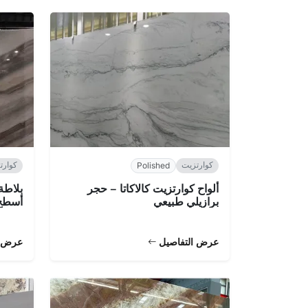
كوارتزيت
كوارت
Polished
ألواح كوارتزيت كالاكاتا – حجر
بلاطة
برازيلي طبيعي
أسطح 
عرض التفاصيل
عرض ا