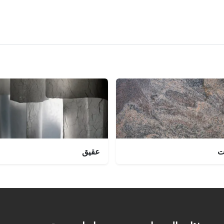
ت
عقيق