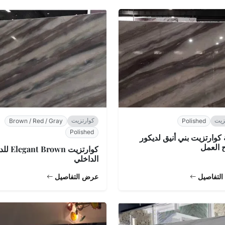
زيت
كوارتزيت
Brown / Red / Gray
Polished
Polished
 كوارتزيت بني أنيق لديكور
العمل
كوارتزيت rown
الداخلي
لتفاصيل
عرض التفاصيل