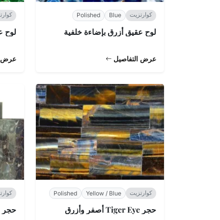
كوارتزيت
كوارت
Polished
Blue
لوح عقيق أزرق بإضاءة خلفية
لوح ع
عرض التفاصيل
عرض ا
كوارتزيت
كوارت
Polished
Yellow / Blue
حجر Tiger Eye أصفر وأزرق
حجر ش