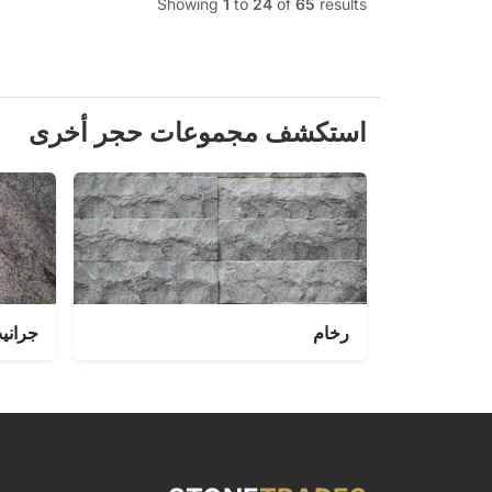
Showing
1
to
24
of
65
results
استكشف مجموعات حجر أخرى
رخام
جراني