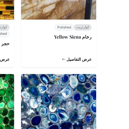
كوارتزيت
كوارت
Polished
shed
رخام Yellow Siena
حجر Tiger Eye أصفر
عرض التفاصيل
عرض ا