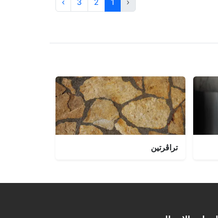
›
3
2
1
‹
تراڤرتين