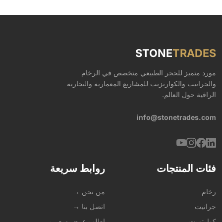
STONE
TRADES
مورد متميز للحجر الطبيعي متخصص في الرخام
والجرانيت والكوارتزيت للمشاريع المعمارية والتجارية
الراقية حول العالم.
info@stonetrades.com
فئات المنتجات
روابط سريعة
رخام
من نحن →
جرانيت
اتصل بنا →
كوارتزيت
اطلب عرض سعر →