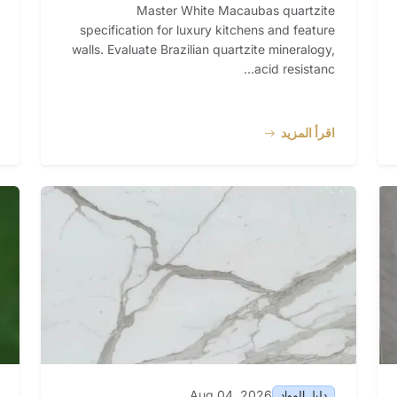
Master White Macaubas quartzite
specification for luxury kitchens and feature
walls. Evaluate Brazilian quartzite mineralogy,
acid resistanc...
اقرأ المزيد
Aug 04, 2026
دليل المواد