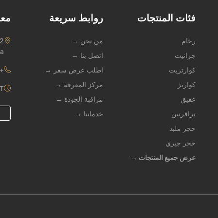
فئات المنتجات
روابط سريعة
معل
رخام
من نحن →
na
جرانيت
اتصل بنا →
كوارتزيت
اطلب عرض سعر →
1 909 247 3490
كوارتز
مركز المعرفة →
ST
عقيق
مراقبة الجودة →
تراڤرتين
خدماتنا →
حجر ملبد
حجر جيري
عرض جميع المنتجات →