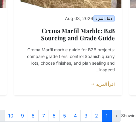
Aug 03, 2026
دليل المواد
Crema Marfil Marble: B2B
Sourcing and Grade Guide
Crema Marfil marble guide for B2B projects:
compare grade tiers, control Spanish quarry
lots, choose finishes, and plan sealing and
inspecti...
اقرأ المزيد
.
10
9
8
7
6
5
4
3
2
1
‹
Showi