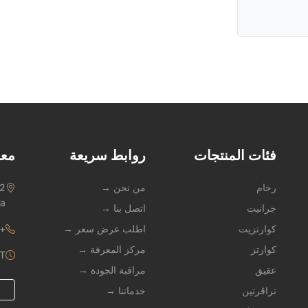
فئات المنتجات
روابط سريعة
معل
رخام
من نحن →
na
جرانيت
اتصل بنا →
كوارتزيت
اطلب عرض سعر →
1 909 247 3490
كوارتز
مركز المعرفة →
ST
عقيق
مراقبة الجودة →
تراڤرتين
خدماتنا →