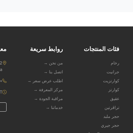
فئات المنتجات
روابط سريعة
معل
رخام
من نحن →
na
جرانيت
اتصل بنا →
كوارتزيت
اطلب عرض سعر →
1 909 247 3490
كوارتز
مركز المعرفة →
ST
عقيق
مراقبة الجودة →
تراڤرتين
خدماتنا →
حجر ملبد
حجر جيري